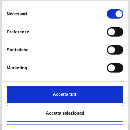
uno spettro RCF
Selezione
specifico, permettendo
Necessari
del
la concentrazione della
consenso
frazione vascolare
stromale (SVF)
in un
Preferenze
dispositivo brevettato
progettato per
Statistiche
concentrare le cellule.
Questo approccio
Marketing
innovativo garantisce
risultati ottimali per i
pazienti, favorendo la
rigenerazione dei
Accetta tutti
tessuti in modo
sicuro
ed efficace
.
Accetta selezionati