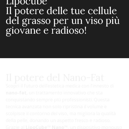
Lipocube
Il potere delle tue cellule
del grasso per un viso più
giovane e radioso!
Il potere del Nano-Fat
Scopri il futuro dell’estetica medica con l’innesto di
nano-fat
, un trattamento innovativo che sta
conquistando sempre più professionisti. Questa
tecnica avanzata non solo ripristina il volume e
scolpisce il contorno del viso, ma migliora la qualità
della pelle, donando un aspetto fresco e radioso.
Grazie al
LipoCube™ Nano™
, un dispositivo monouso