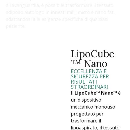
all’avanguardia, è possibile trasformare il tessuto
adiposo autologo in innesti milli, micro e nano fat,
adattandosi alle esigenze specifiche di qualsiasi
paziente.
LipoCube
™ Nano
ECCELLENZA E
SICUREZZA PER
RISULTATI
STRAORDINARI
Il
LipoCube™ Nano™
è
un dispositivo
meccanico monouso
progettato per
trasformare il
lipoaspirato, il tessuto