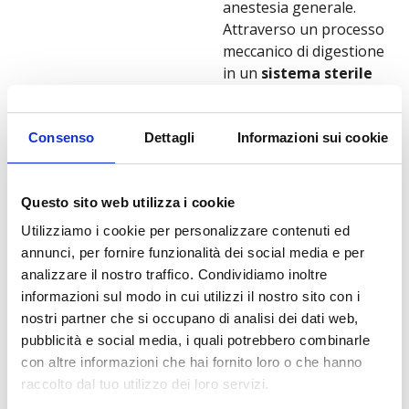
anestesia generale.
Attraverso un processo
meccanico di digestione
in un
sistema sterile
chiuso
, il tessuto
adiposo viene trattato
con lame brevettate a
Consenso
Dettagli
Informazioni sui cookie
geometria specifica,
ottimizzando la
Questo sito web utilizza i cookie
separazione delle cellule
rigenerative grazie a
Utilizziamo i cookie per personalizzare contenuti ed
cariche elettriche
annunci, per fornire funzionalità dei social media e per
molecolari.
analizzare il nostro traffico. Condividiamo inoltre
informazioni sul modo in cui utilizzi il nostro sito con i
L’emulsione ottenuta
nostri partner che si occupano di analisi dei dati web,
viene successivamente
pubblicità e social media, i quali potrebbero combinarle
elaborata nel
con altre informazioni che hai fornito loro o che hanno
dispositivo
Cell-Drive™
,
raccolto dal tuo utilizzo dei loro servizi.
che opera all’interno di