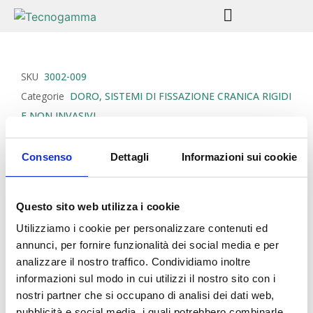
SKU
3002-009
Categorie
DORO
,
SISTEMI DI FISSAZIONE CRANICA RIGIDI
E NON INVASIVI
DORO® Adattatore
Consenso
Dettagli
Informazioni sui cookie
Girevole Teflon re.
3002-009
Questo sito web utilizza i cookie
L’adattatore girevole DORO® Teflon è
Utilizziamo i cookie per personalizzare contenuti ed
autoclavabile. Collega la testiera Teflon® all’unità
annunci, per fornire funzionalità dei social media e per
base Teflon® e fornisce una rotazione di 360° per
analizzare il nostro traffico. Condividiamo inoltre
una flessibilità ottimale.
informazioni sul modo in cui utilizzi il nostro sito con i
nostri partner che si occupano di analisi dei dati web,
pubblicità e social media, i quali potrebbero combinarle