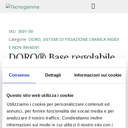
SKU
3001-00
Categorie
DORO
,
SISTEMI DI FISSAZIONE CRANICA RIGIDI
E NON INVASIVI
DORO® Base regolabile
in lega ref. 3001-00
Consenso
Dettagli
Informazioni sui cookie
CARATTERISTICHE PRINCIPALI
Eccellente stabilità e durata dell’unità base
Questo sito web utilizza i cookie
Può essere utilizzato con tutti i moderni tavoli
operatori standard
Utilizziamo i cookie per personalizzare contenuti ed
Facile da installare nei fori del tavolo operatorio
annunci, per fornire funzionalità dei social media e per
o tramite gli adattatori per guide laterali DORO®
analizzare il nostro traffico. Condividiamo inoltre
Compatibile con l’adattatore per barra
informazioni sul modo in cui utilizzi il nostro sito con i