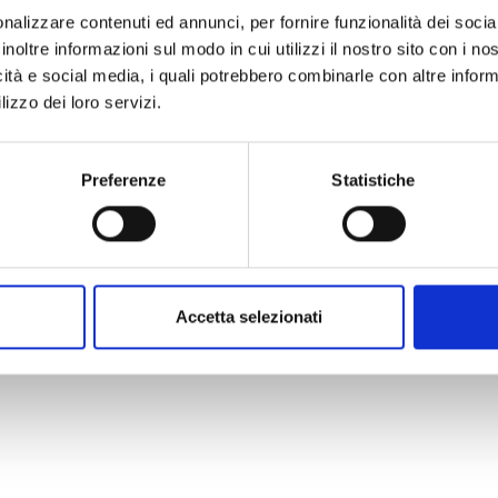
Metal free
nalizzare contenuti ed annunci, per fornire funzionalità dei socia
inoltre informazioni sul modo in cui utilizzi il nostro sito con i n
icità e social media, i quali potrebbero combinarle con altre inform
lizzo dei loro servizi.
Preferenze
Statistiche
ori informazioni
le tue esigenze con la professionalità e l’efficienza che ci c
Accetta selezionati
ci ora.