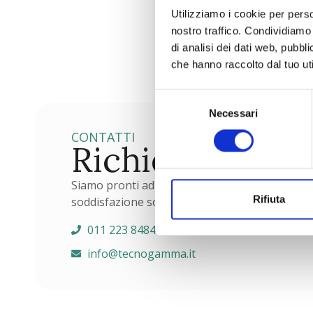
Utilizziamo i cookie per perso
nostro traffico. Condividiamo 
di analisi dei dati web, pubbl
che hanno raccolto dal tuo uti
Selezione
Necessari
del
consenso
CONTATTI
Richiedi maggi
Siamo pronti ad ascoltarti e rispondere a tutte 
Rifiuta
soddisfazione sono la nostra priorità. Contatta
011 223 8484
info@tecnogamma.it