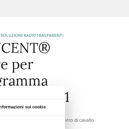
,
SOLUZIONI RADIOTRASPARENTI
UCENT®
e per
ogramma
f. 4003.211
Informazioni sui cookie
ALI
tiera radiotrasparente o un ferro di cavallo
NS Artis