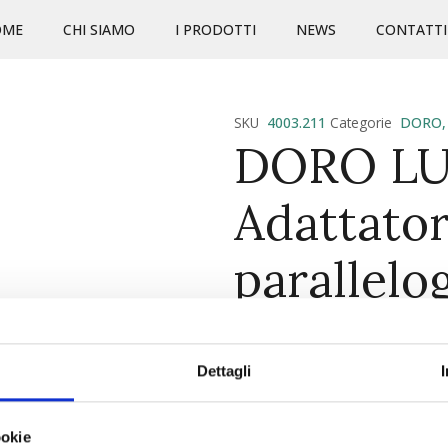
OME
CHI SIAMO
I PRODOTTI
NEWS
CONTATTI
SKU
4003.211
Categorie
DORO
DORO L
Adattator
parallel
Trumpf re
Dettagli
CARATTERISTICHE PRINCIP
Collega facilmente una tes
ookie
DORO al tuo tavolo SIEME