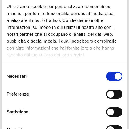
tavolo operatorio.
Utilizziamo i cookie per personalizzare contenuti ed
annunci, per fornire funzionalità dei social media e per
CARATTERISTICHE PRINCIPALI
analizzare il nostro traffico. Condividiamo inoltre
informazioni sul modo in cui utilizzi il nostro sito con i
I cuscinetti in gel pediatrici e per adulti possono
nostri partner che si occupano di analisi dei dati web,
essere montati sulla stessa base a ferro di
pubblicità e social media, i quali potrebbero combinarle
cavallo.
con altre informazioni che hai fornito loro o che hanno
La parte aperta è rivolta lontano dal tavolo
raccolto dal tuo utilizzo dei loro servizi.
operatorio.
Tecnologia Quick-Rail®.
Selezione
Necessari
del
consenso
Preferenze
CONTATTI
Statistiche
Richiedi maggiori
informazioni