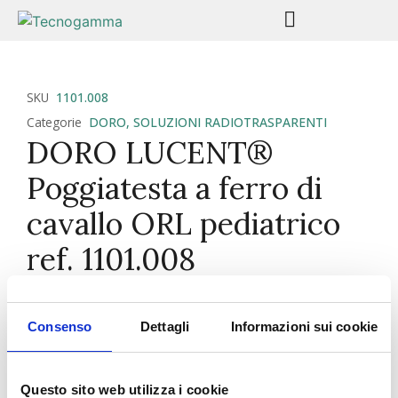
SKU
1101.008
Categorie
DORO
,
SOLUZIONI RADIOTRASPARENTI
DORO LUCENT®
Poggiatesta a ferro di
cavallo ORL pediatrico
ref. 1101.008
Il poggiatesta a ferro di cavallo DORO LUCENT®
ENT è progettato per soddisfare le diverse
Consenso
Dettagli
Informazioni sui cookie
esigenze di posizionamento del paziente per le
procedure ORL. È montato direttamente
sull’elemento di transizione DORO LUCENT® con la
Questo sito web utilizza i cookie
parte aperta del ferro di cavallo rivolta lontano dal