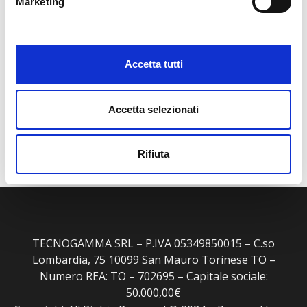
Marketing
Siamo pronti ad ascoltarti e rispondere a tutte le
tue esigenze con la professionalità e l’efficienza
che ci contraddistinguono. Il tuo successo e la
tua soddisfazione sono la nostra priorità.
Accetta tutti
Contattaci ora.
011 223 8484
Accetta selezionati
info@tecnogamma.it
Rifiuta
TECNOGAMMA SRL – P.IVA 05349850015 – C.so
Lombardia, 75 10099 San Mauro Torinese TO –
Numero REA: TO – 702695 – Capitale sociale:
50.000,00€