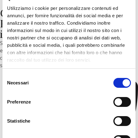
Utilizziamo i cookie per personalizzare contenuti ed
Contatti
annunci, per fornire funzionalità dei social media e per
Richiedi maggiori
analizzare il nostro traffico. Condividiamo inoltre
informazioni
informazioni sul modo in cui utilizzi il nostro sito con i
nostri partner che si occupano di analisi dei dati web,
Siamo pronti ad ascoltarti e rispondere a tutte le tue
pubblicità e social media, i quali potrebbero combinarle
esigenze con la professionalità e l’efficienza che ci
con altre informazioni che hai fornito loro o che hanno
contraddistinguono. Il tuo successo e la tua soddisfazione
raccolto dal tuo utilizzo dei loro servizi.
sono la nostra priorità. Contattaci ora.
Selezione
Necessari
del
consenso
Preferenze
Statistiche