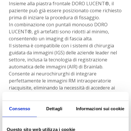
Insieme alla piastra frontale DORO LUCENT®, il
paziente può già essere posizionato come richiesto
prima di iniziare la procedura di fissaggio.
In combinazione con puntali monouso DORO
LUCENT®, gli artefatti sono ridotti al minimo,
consentendo un imaging di fascia alta.
Il sistema è compatibile con i sistemi di chirurgia
guidata da immagini (IGS) delle aziende leader nel
settore, inclusa la tecnologia di registrazione
automatica delle immagini (AIR) di Brainlab.
Consente ai neurochirurghi di integrare
perfettamente le immagini RM intraoperatorie
riacquisite, eliminando la necessità di accedere ai
punti di riferimento anatomici.
La compatibilità AIR dipende dallo scanner IMRIS
utilizzato
Consenso
Dettagli
Informazioni sui cookie
Questo sito web utilizza i cookie