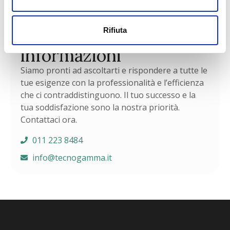
CONTATTI
Rifiuta
Richiedi maggiori
informazioni
Siamo pronti ad ascoltarti e rispondere a tutte le
tue esigenze con la professionalità e l’efficienza
che ci contraddistinguono. Il tuo successo e la
tua soddisfazione sono la nostra priorità.
Contattaci ora.
011 223 8484
info@tecnogamma.it