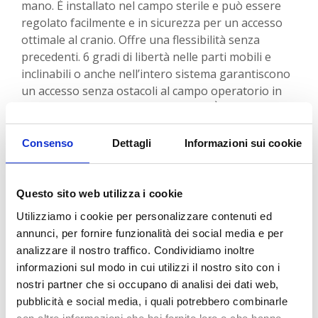
mano. È installato nel campo sterile e può essere
regolato facilmente e in sicurezza per un accesso
ottimale al cranio. Offre una flessibilità senza
precedenti. 6 gradi di libertà nelle parti mobili e
inclinabili o anche nell’intero sistema garantiscono
un accesso senza ostacoli al campo operatorio in
qualsiasi momento della procedura. È il nostro
sistema di riavvolgitore più flessibile e adattabile
sul mercato.
Consenso
Dettagli
Informazioni sui cookie
Questa versione dedicata viene fornita con
il
morsetto rapido DORO LUNA® per Quick-Rail®
radiotrasparente
invece di quello in alluminio,
Questo sito web utilizza i cookie
consentendo di montare il sistema divaricatore
Utilizziamo i cookie per personalizzare contenuti ed
DORO LUNA® su un
morsetto per cranio
annunci, per fornire funzionalità dei social media e per
radiotrasparente DORO®
. Ciò offre tutte le
analizzare il nostro traffico. Condividiamo inoltre
caratteristiche vantaggiose del nostro sistema
informazioni sul modo in cui utilizzi il nostro sito con i
divaricatore di punta alle procedure supportate
nostri partner che si occupano di analisi dei dati web,
dall’imaging. Quando è necessario l’imaging
pubblicità e social media, i quali potrebbero combinarle
durante un intervento chirurgico, l’intero sistema