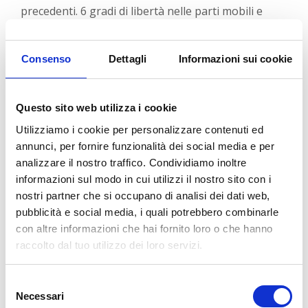
precedenti. 6 gradi di libertà nelle parti mobili e
inclinabili o anche nell’intero sistema garantiscono
un accesso senza ostacoli al campo operatorio in
qualsiasi momento della procedura. È il nostro
Consenso
Dettagli
Informazioni sui cookie
sistema più flessibile e adattabile sul mercato. Per
scopi di retrazione, i bracci rotanti flessibili DORO
Questo sito web utilizza i cookie
COBRA® possono essere montati direttamente in
qualsiasi posizione desiderata sulle curve DORO
Utilizziamo i cookie per personalizzare contenuti ed
LUNA®. Questi bracci, a loro volta, sono adattabili
annunci, per fornire funzionalità dei social media e per
con macro e micro lame di vari stili .
analizzare il nostro traffico. Condividiamo inoltre
Il sistema divaricatore DORO LUNA® è progettato
informazioni sul modo in cui utilizzi il nostro sito con i
per essere montato su un Quick-Rail® di terza
nostri partner che si occupano di analisi dei dati web,
generazione, presente sulla pinza per cranio
pubblicità e social media, i quali potrebbero combinarle
DORO® QR3 , sulla pinza per cranio multiuso
con altre informazioni che hai fornito loro o che hanno
DORO® e sulla pinza per cranio DORO® Teflon® .
raccolto dal tuo utilizzo dei loro servizi.
CARATTERISTICHE PRINCIPALI
Selezione
Configurazione semplice e veloce: non sono
Necessari
del