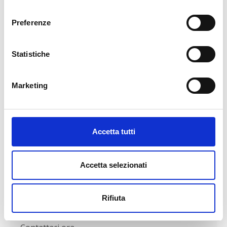
necessari strumenti.
consenso
Notevolmente flessibile: la curva può sempre
Preferenze
essere posizionata parallela al pavimento.
Attacco a scatto dei bracci rotanti flessibili DORO
COBRA.
Statistiche
Marketing
Accetta tutti
CONTATTI
Richiedi maggiori
informazioni
Accetta selezionati
Siamo pronti ad ascoltarti e rispondere a tutte le
tue esigenze con la professionalità e l’efficienza
Rifiuta
che ci contraddistinguono. Il tuo successo e la
tua soddisfazione sono la nostra priorità.