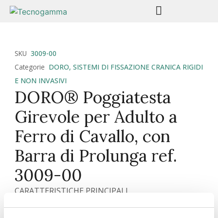
SKU
3009-00
Categorie
DORO
,
SISTEMI DI FISSAZIONE CRANICA RIGIDI
E NON INVASIVI
DORO® Poggiatesta
Girevole per Adulto a
Ferro di Cavallo, con
Barra di Prolunga ref.
3009-00
CARATTERISTICHE PRINCIPALI
I cuscinetti in gel pediatrici e per adulti possono