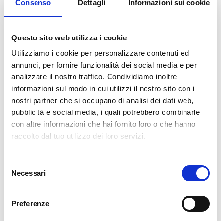
Consenso
Dettagli
Informazioni sui cookie
essere montati sulla stessa base a ferro di
cavallo.
Il ferro di cavallo può essere montato su
Questo sito web utilizza i cookie
un’unità base radiotrasparente e su un
adattatore girevole tramite l’adattatore Mix &
Utilizziamo i cookie per personalizzare contenuti ed
Match n. 3033-51.
annunci, per fornire funzionalità dei social media e per
analizzare il nostro traffico. Condividiamo inoltre
INTERCAMBIABILE PER DIVERSE APPLICAZIONI
informazioni sul modo in cui utilizzi il nostro sito con i
nostri partner che si occupano di analisi dei dati web,
Il poggiatesta a ferro di cavallo DORO® è
pubblicità e social media, i quali potrebbero combinarle
intercambiabile per l’applicazione per adulti o
con altre informazioni che hai fornito loro o che hanno
pediatrica. È un supporto universale per la testa
raccolto dal tuo utilizzo dei loro servizi.
per il posizionamento non invasivo della testa e
consente regolazioni verticali e laterali per il
corretto posizionamento del paziente. I cuscinetti in
Selezione
Necessari
gel sono facili da rimuovere e pulire.
del
consenso
Preferenze