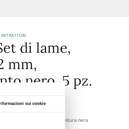
,
RETRATTORI
t di lame,
02 mm,
nto nero, 5 pz.
101
Informazioni sui cookie
ALI
ori con lame retrattili con finitura nera
ritta