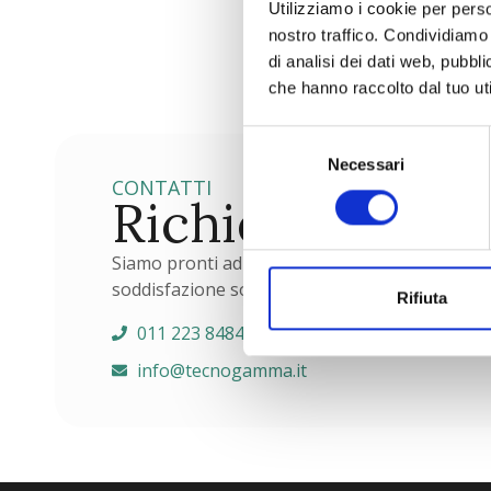
Utilizziamo i cookie per perso
nostro traffico. Condividiamo 
di analisi dei dati web, pubbl
che hanno raccolto dal tuo uti
Selezione
Necessari
del
CONTATTI
consenso
Richiedi maggi
Siamo pronti ad ascoltarti e rispondere a tutte 
soddisfazione sono la nostra priorità. Contatta
Rifiuta
011 223 8484
info@tecnogamma.it