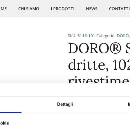
OME
CHI SIAMO
I PRODOTTI
NEWS
CONTATTI
SKU
3116-101
Categorie
DORO
DORO® Se
dritte, 1
rivestime
ref. 3116-
Dettagli
CARATTERISTICHE PRINCIP
Ampio programma di access
ookie
opaca in configurazione di