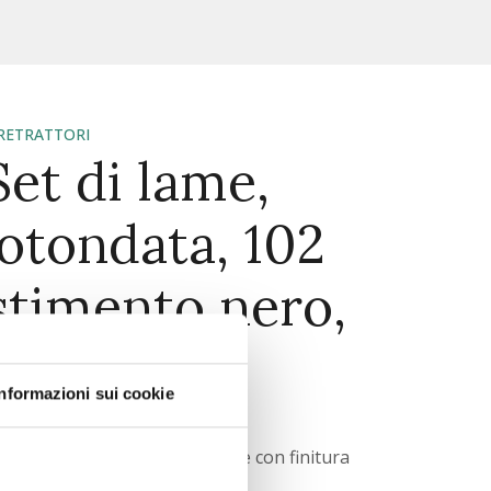
RETRATTORI
t di lame,
otondata, 102
stimento nero,
 3116-70
Informazioni sui cookie
ALI
ori con lame del divaricatore con finitura
ione arrotondata