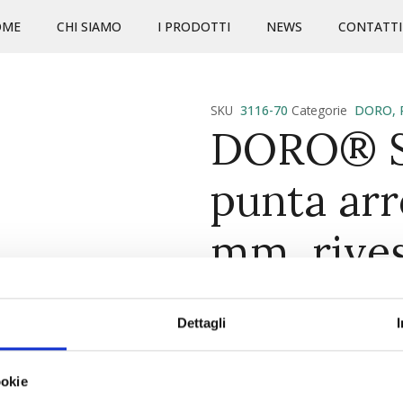
OME
CHI SIAMO
I PRODOTTI
NEWS
CONTATTI
SKU
3116-70
Categorie
DORO
,
DORO® Se
punta arr
mm, rive
5 pz. ref.
Dettagli
CARATTERISTICHE PRINCIP
Ampio programma di access
ookie
nera opaca in configuraz