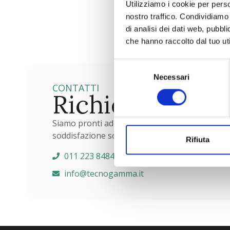
Utilizziamo i cookie per perso
nostro traffico. Condividiamo 
di analisi dei dati web, pubbl
che hanno raccolto dal tuo uti
Selezione
Necessari
del
CONTATTI
consenso
Richiedi maggi
Siamo pronti ad ascoltarti e rispondere a tutte 
soddisfazione sono la nostra priorità. Contatta
Rifiuta
011 223 8484
info@tecnogamma.it