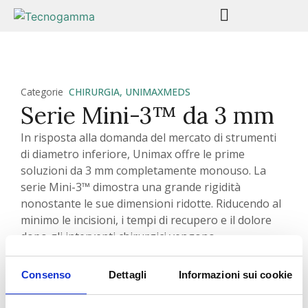
Categorie
CHIRURGIA
,
UNIMAXMEDS
Serie Mini-3™ da 3 mm
In risposta alla domanda del mercato di strumenti
di diametro inferiore, Unimax offre le prime
soluzioni da 3 mm completamente monouso. La
serie Mini-3™ dimostra una grande rigidità
nonostante le sue dimensioni ridotte. Riducendo al
minimo le incisioni, i tempi di recupero e il dolore
dopo gli interventi chirurgici vengono
sostanzialmente ridotti.
Dal trequarti alle forbici, dalla pinza da presa alla
Consenso
Dettagli
Informazioni sui cookie
sonda monopolare e alla sonda S/I, offriamo
soluzioni complete da 3 mm.