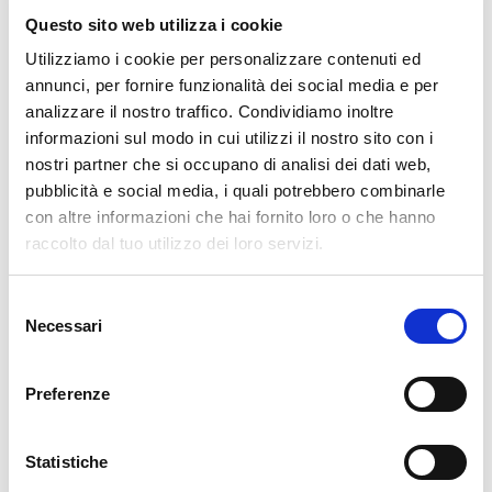
Questo sito web utilizza i cookie
BENEFICI:
Utilizziamo i cookie per personalizzare contenuti ed
Incisione più piccola di almeno il 60% per avere
annunci, per fornire funzionalità dei social media e per
un migliore risultato estetico
analizzare il nostro traffico. Condividiamo inoltre
Riduzione del dolore postoperatorio
informazioni sul modo in cui utilizzi il nostro sito con i
Meno rischio di infezione
nostri partner che si occupano di analisi dei dati web,
Recupero potenzialmente più rapido e degenza
pubblicità e social media, i quali potrebbero combinarle
ospedaliera più breve
con altre informazioni che hai fornito loro o che hanno
Non richiedono sutura
raccolto dal tuo utilizzo dei loro servizi.
Rischio ridotto di ernie incisionali
Selezione
Necessari
del
consenso
Preferenze
Statistiche
CONTATTI