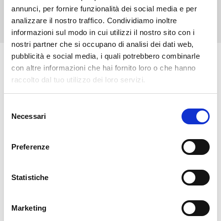
adattabile.
annunci, per fornire funzionalità dei social media e per
analizzare il nostro traffico. Condividiamo inoltre
informazioni sul modo in cui utilizzi il nostro sito con i
nostri partner che si occupano di analisi dei dati web,
SCOPRI GLI ALTRI PRODOTTI
pubblicità e social media, i quali potrebbero combinarle
con altre informazioni che hai fornito loro o che hanno
raccolto dal tuo utilizzo dei loro servizi.
Selezione
Necessari
del
consenso
Preferenze
Statistiche
DORO LUCENT® TESTIERA
DORO LUCENT® UNITÀ DI
SISTEMA DI
BASE STANDARD
Marketing
STABILIZZAZIONE CRANICA
RADIOTRASPARENTE