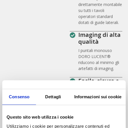
direttamente montabile
su tutti i tavoli
operatori standard
dotati di guide laterali.
Imaging di alta
qualità
I puntali monouso
DORO LUCENT®
riducono al minimo gli
artefatti di imaging.
Facile, sicuro e
stabile
Collega i prodotti
Consenso
Dettagli
Informazioni sui cookie
DORO LUNA®, DORO
COBRA® o Quick-
Clamp all'interfaccia
Questo sito web utilizza i cookie
Quick-Rail®
Utilizziamo i cookie per personalizzare contenuti ed
perfettamente